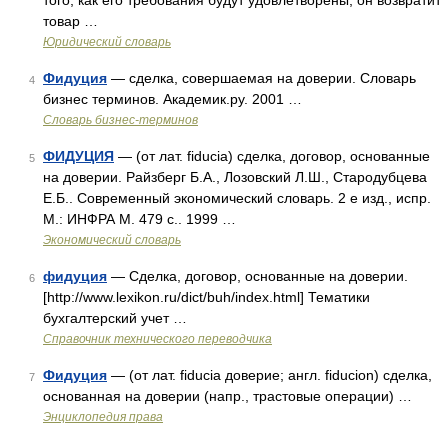
того, как его требования будут удовлетворены, он возвратит
товар …
Юридический словарь
Фидуция
— сделка, совершаемая на доверии. Словарь
4
бизнес терминов. Академик.ру. 2001 …
Словарь бизнес-терминов
ФИДУЦИЯ
— (от лат. fiducia) сделка, договор, основанные
5
на доверии. Райзберг Б.А., Лозовский Л.Ш., Стародубцева
Е.Б.. Современный экономический словарь. 2 е изд., испр.
М.: ИНФРА М. 479 с.. 1999 …
Экономический словарь
фидуция
— Сделка, договор, основанные на доверии.
6
[http://www.lexikon.ru/dict/buh/index.html] Тематики
бухгалтерский учет …
Справочник технического переводчика
Фидуция
— (от лат. fiducia доверие; англ. fiducion) сделка,
7
основанная на доверии (напр., трастовые операции) …
Энциклопедия права