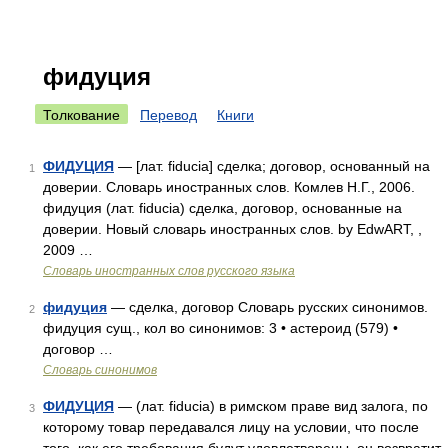
фидуция
Толкование
Перевод
Книги
ФИДУЦИЯ
— [лат. fiducia] сделка; договор, основанный на
1
доверии. Словарь иностранных слов. Комлев Н.Г., 2006.
фидуция (лат. fiducia) сделка, договор, основанные на
доверии. Новый словарь иностранных слов. by EdwART, ,
2009 …
Словарь иностранных слов русского языка
фидуция
— сделка, договор Словарь русских синонимов.
2
фидуция сущ., кол во синонимов: 3 • астероид (579) •
договор …
Словарь синонимов
ФИДУЦИЯ
— (лат. fiducia) в римском праве вид залога, по
3
которому товар передавался лицу на условии, что после